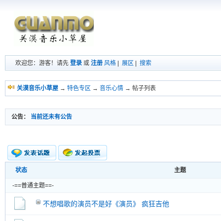
欢迎您：游客！请先
登录
或
注册
风格
|
展区
|
搜索
关漠音乐小草屋
→
特色专区
→
音乐心情
→ 帖子列表
公告：
当前还未有公告
状态
主题
新的主题
投票帖
-==普通主题==-
交易帖
新小字报
不想唱歌的演员不是好《演员》 疯狂吉他