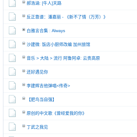
郝浩涵: [牛人]天路
反正靠谱：潘嘉丽 - 《新不了情（万芳）》
白雅言合集 : Always
沙建微: 饭店小厨师改编 加州旅馆
音乐 > 大陆 > 流行 阿鲁阿卓: 云贵高原
还好遇见你
李建辉吉他弹唱<传奇>
【肥鸟当自强】
原创的中文歌《曾经爱我的你》
丁武之我见