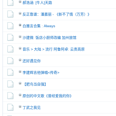
郝浩涵: [牛人]天路
反正靠谱：潘嘉丽 - 《新不了情（万芳）》
白雅言合集 : Always
沙建微: 饭店小厨师改编 加州旅馆
音乐 > 大陆 > 流行 阿鲁阿卓: 云贵高原
还好遇见你
李建辉吉他弹唱<传奇>
【肥鸟当自强】
原创的中文歌《曾经爱我的你》
丁武之我见