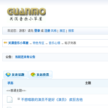
欢迎您：游客！请先
登录
或
注册
风格
|
展区
|
搜索
关漠音乐小草屋
→
特色专区
→
音乐心情
→ 帖子列表
公告：
当前还未有公告
状态
主题
新的主题
投票帖
-==普通主题==-
交易帖
新小字报
不想唱歌的演员不是好《演员》 疯狂吉他