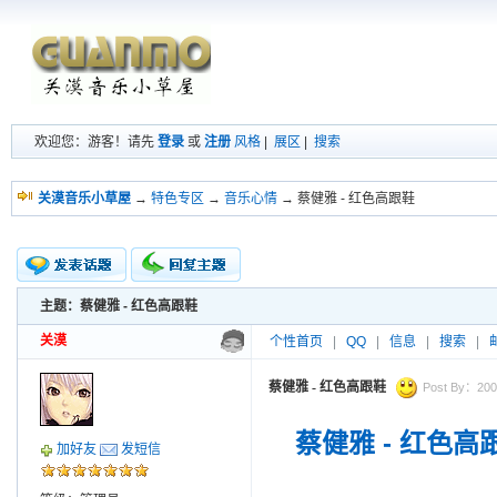
欢迎您：游客！请先
登录
或
注册
风格
|
展区
|
搜索
关漠音乐小草屋
→
特色专区
→
音乐心情
→ 蔡健雅 - 红色高跟鞋
主题：蔡健雅 - 红色高跟鞋
新的主题
投票帖
关漠
个性首页
|
QQ
|
信息
|
搜索
|
交易帖
小字报
蔡健雅 - 红色高跟鞋
Post By：2009
蔡健雅 - 红色高
加好友
发短信