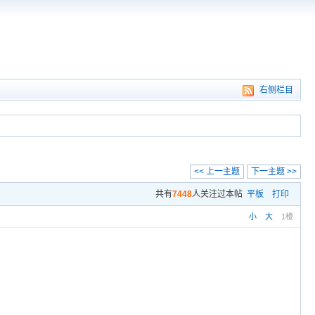
右侧栏目
<< 上一主题
下一主题 >>
共有
7448
人关注过本帖
平板
打印
小
大
1楼