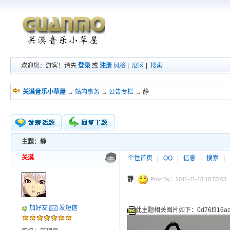
欢迎您：游客！请先
登录
或
注册
风格
|
展区
|
搜索
关漠音乐小草屋
→
站内事务
→
公告专栏
→ 静
主题：静
新的主题
投票帖
关漠
个性首页
|
QQ
|
信息
|
搜索
|
交易帖
小字报
静
Post By：2011-11-18 10:53:03
加好友
发短信
此主题相关图片如下：0d76f316ac2a6