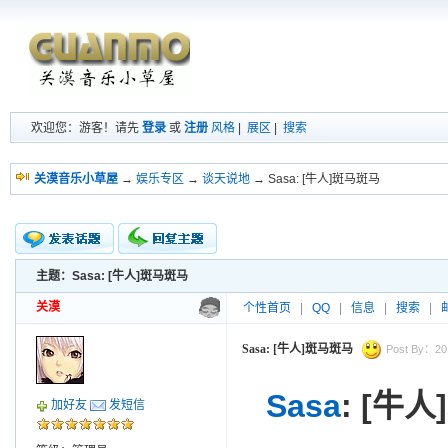
欢迎您：游客！请先
登录
或
注册
风格
|
展区
|
搜索
关漠音乐小草屋
→
娱乐专区
→
谈天说地
→ Sasa: [牛人]斑马斑马
主题：Sasa: [牛人]斑马斑马
新的主题
投票帖
关漠
个性首页
|
QQ
|
信息
|
搜索
|
交易帖
小字报
Sasa: [牛人]斑马斑马
Post By：201
Sasa
:
[牛人
加好友
发短信