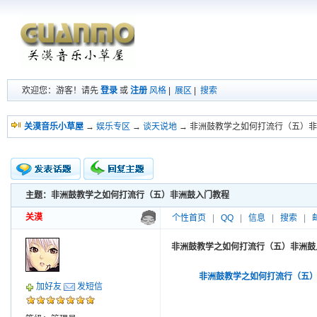
欢迎您：游客！请先
登录
或
注册
风格
|
展区
|
搜索
关漠音乐小草屋
→
娱乐专区
→
谈天说地
→ 非洲鼓教学之如何打流行（五）
主题：非洲鼓教学之如何打流行（五）非洲鼓入门教程
新的主题
投票帖
关漠
个性首页
|
QQ
|
信息
|
搜索
|
交易帖
小字报
非洲鼓教学之如何打流行（五）非洲鼓
非洲鼓教学之如何打流行（五
加好友
发短信