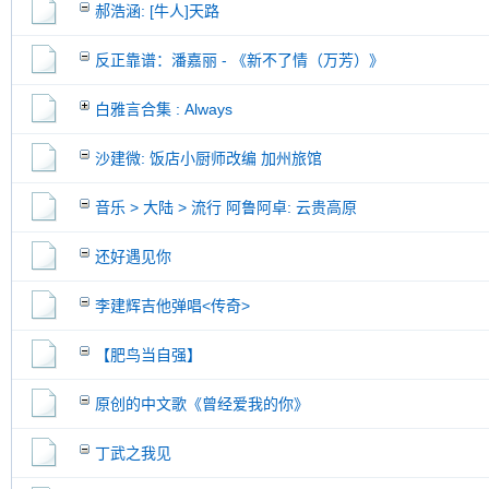
郝浩涵: [牛人]天路
反正靠谱：潘嘉丽 - 《新不了情（万芳）》
白雅言合集 : Always
沙建微: 饭店小厨师改编 加州旅馆
音乐 > 大陆 > 流行 阿鲁阿卓: 云贵高原
还好遇见你
李建辉吉他弹唱<传奇>
【肥鸟当自强】
原创的中文歌《曾经爱我的你》
丁武之我见