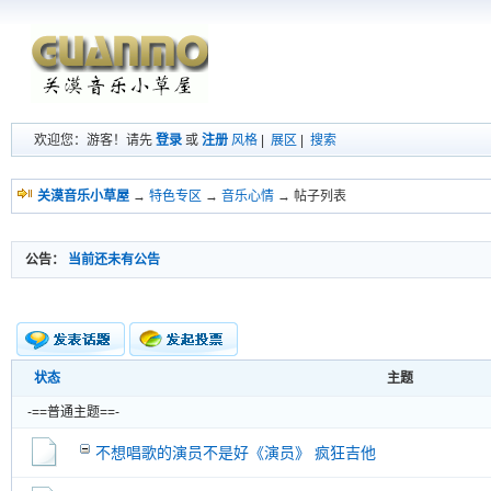
欢迎您：游客！请先
登录
或
注册
风格
|
展区
|
搜索
关漠音乐小草屋
→
特色专区
→
音乐心情
→ 帖子列表
公告：
当前还未有公告
状态
主题
新的主题
投票帖
-==普通主题==-
交易帖
新小字报
不想唱歌的演员不是好《演员》 疯狂吉他