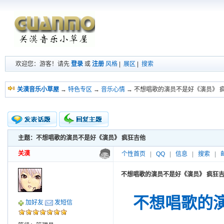
欢迎您：游客！请先
登录
或
注册
风格
|
展区
|
搜索
关漠音乐小草屋
→
特色专区
→
音乐心情
→ 不想唱歌的演员不是好《演员》 
主题：不想唱歌的演员不是好《演员》 疯狂吉他
新的主题
投票帖
关漠
个性首页
|
QQ
|
信息
|
搜索
|
交易帖
小字报
不想唱歌的演员不是好《演员》 疯狂
不想唱歌的
加好友
发短信