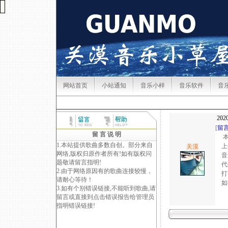
网站首页
小站通知
音乐小样
音乐软件
音
2020
[
留
留 言 说 明
本
1.本站提供歌曲多数自创。部分来自
上
关漠
网络,版权归原作者所有!如有版权问
音乐
题敬请
留言
指明!
代做
2.由于网络原因有的歌曲连接较慢，
打印
请耐心等待！
如有原
3.如有个别错误链接,不能听到歌曲,请
联
留言
或直接到点击错误报告给管理员
20
指明错误链接!